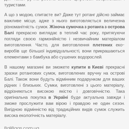
туристами.
А що з модою, спитаєте ви? Даже тут ротанг дійсно займає
важливе місце, адже з нього виготовляється величезна
різноманітність сумок.
Жіноча сумочка з ротанга з острова
Балі
прекрасно виглядає в теплий час року, притягуючи
погляди своєю гармонійністю і незвичайним матеріалом
виготовлення. Часто, для виготовлення
плетених
еко-
виробів ще більшої індивідуальності, вони прикрашаються
елементами з бамбука або сушених водорослей.
В нашому магазині ви зможете
купити в Києві
прекрасні
зразки ротангових сумок, виготовлених вручну на острові
Балі. Також вони будуть відмінним подарунком для ваших
рідних і близьких. Сумки, виготовлені з цього матеріалу,
відрізняються високою якістю і довговічністю. Така
оригінальна покупка
в Україні
буде актуальна завжди і
зможе прослужити вам вірою і правдою не один сезон.
Вигідною відмінністю від традиційних видів сумок служить
висока екологічність матеріалу.
BaliBags.com.ua