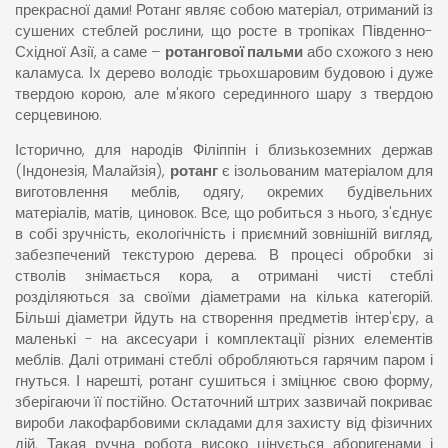
прекрасної дами! Ротанг являє собою матеріал, отриманий із
сушених стеблей рослини, що росте в тропіках Південно-
Східної Азії, а саме –
ротангової пальми
або схожого з нею
каламуса. Іх дерево володіє трьохшаровим будовою і дуже
твердою корою, але м'якого серединного шару з твердою
серцевиною.
Історично, для народів Філіппін і близькоземних держав
(Індонезія, Малайзія),
ротанг
є ізольованим матеріалом для
виготовлення меблів, одягу, окремих будівельних
матеріалів, матів, циновок. Все, що робиться з нього, з'єднує
в собі зручність, екологічність і приємний зовнішній вигляд,
забезпечений текстурою дерева. В процесі обробки зі
стволів знімається кора, а отримані чисті стеблі
розділяються за своїми діаметрами на кілька категорій.
Більші діаметри йдуть на створення предметів інтер'єру, а
маленькі - на аксесуари і комплектації різних елементів
меблів. Далі отримані стеблі обробляються гарячим паром і
гнуться. І нарешті, ротанг сушиться і зміцнює свою форму,
зберігаючи її постійно. Остаточний штрих зазвичай покриває
вироби лакофарбовими складами для захисту від фізичних
дій. Такая ручна робота високо цінується аборигенами і