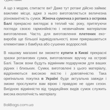
А що з модою, спитаєте ви? Даже тут ротанг дійсно займає
важливе місце, адже з нього виготовляється величезна
різноманітність сумок.
Жіноча сумочка з ротанга з острова
Балі
прекрасно виглядає в теплий час року, притягуючи
погляди своєю гармонійністю і незвичайним матеріалом
виготовлення. Часто, для виготовлення
плетених
еко-
виробів ще більшої індивідуальності, вони прикрашаються
елементами з бамбука або сушених водорослей.
В нашому магазині ви зможете
купити в Києві
прекрасні
зразки ротангових сумок, виготовлених вручну на острові
Балі. Також вони будуть відмінним подарунком для ваших
рідних і близьких. Сумки, виготовлені з цього матеріалу,
відрізняються високою якістю і довговічністю. Така
оригінальна покупка
в Україні
буде актуальна завжди і
зможе прослужити вам вірою і правдою не один сезон.
Вигідною відмінністю від традиційних видів сумок служить
висока екологічність матеріалу.
BaliBags.com.ua