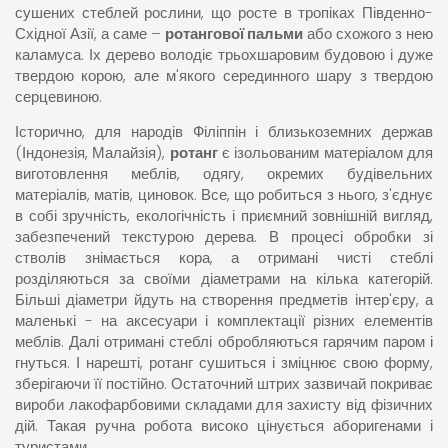
сушених стеблей рослини, що росте в тропіках Південно-
Східної Азії, а саме –
ротангової пальми
або схожого з нею
каламуса. Іх дерево володіє трьохшаровим будовою і дуже
твердою корою, але м'якого серединного шару з твердою
серцевиною.
Історично, для народів Філіппін і близькоземних держав
(Індонезія, Малайзія),
ротанг
є ізольованим матеріалом для
виготовлення меблів, одягу, окремих будівельних
матеріалів, матів, циновок. Все, що робиться з нього, з'єднує
в собі зручність, екологічність і приємний зовнішній вигляд,
забезпечений текстурою дерева. В процесі обробки зі
стволів знімається кора, а отримані чисті стеблі
розділяються за своїми діаметрами на кілька категорій.
Більші діаметри йдуть на створення предметів інтер'єру, а
маленькі - на аксесуари і комплектації різних елементів
меблів. Далі отримані стеблі обробляються гарячим паром і
гнуться. І нарешті, ротанг сушиться і зміцнює свою форму,
зберігаючи її постійно. Остаточний штрих зазвичай покриває
вироби лакофарбовими складами для захисту від фізичних
дій. Такая ручна робота високо цінується аборигенами і
туристами.