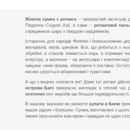
Жіноча сумка з ротанга
– прекрасний аксесуар дл
Південно-Східної Азії, а саме –
ротангової пал
серединного шару з твердою серцевиною.
Історично, для народів Філіппін і близькоземних де
матеріалів, матів, циновок. Все, що робиться з ньо
обробки зі стволів знімається кора, а отримані чи
інтер'єру, а маленькі - на аксесуари і комплектаці
зміцнює свою форму, зберігаючи її постійно. Оста
високо цінується аборигенами і туристами.
А що з модою, спитаєте ви? Даже тут ротанг дійсно
острова Балі
прекрасно виглядає в теплий час ро
плетених
еко-виробів ще більшої індивідуальност
В нашому магазині ви зможете
купити в Києві
прек
ваших рідних і близьких. Сумки, виготовлені з цього
зможе прослужити вам вірою і правдою не один сезон