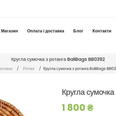
Магазин
Оплата і доставка
Блог
Контакти
Кругла сумочка з ротанга BaliBags BB0392
оловна
/
Ротанг
/
Кругла сумочка з ротанга BaliBags BB0
Кругла сумочка
1 800
₴