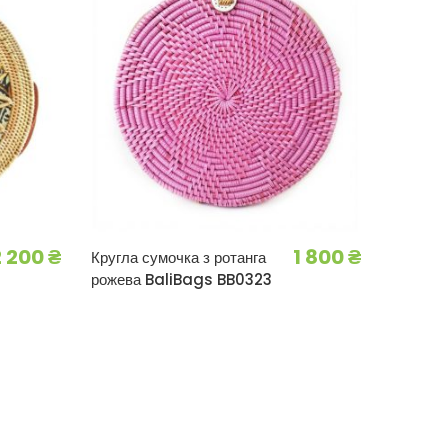
2 200
₴
1 800
₴
Кругла сумочка з ротанга
рожева BaliBags BB0323