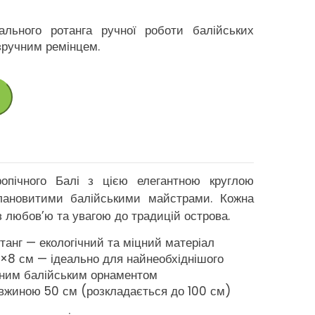
ального ротанга ручної роботи балійських
зручним ремінцем.
пічного Балі з цією елегантною круглою
лановитими балійськими майстрами. Кожна
з любов’ю та увагою до традицій острова.
танг — екологічний та міцний матеріал
0×8 см — ідеально для найнеобхіднішого
чним балійським орнаментом
вжиною 50 см (розкладається до 100 см)