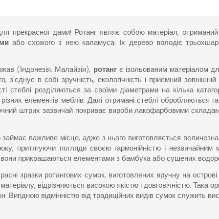
я прекрасної дами! Ротанг являє собою матеріал, отриманий 
ьми
або схожого з нею каламуса. Іх дерево володіє трьохшар
ржав (Індонезія, Малайзія),
ротанг
є ізольованим матеріалом дл
го, з'єднує в собі зручність, екологічність і приємний зовнішн
сті стеблі розділяються за своїми діаметрами на кілька катег
ї різних елементів меблів. Далі отримані стеблі обробляються га
точний штрих зазвичай покриває вироби лакофарбовими складами
 займає важливе місце, адже з нього виготовляється величезна 
ку, притягуючи погляди своєю гармонійністю і незвичайним м
і, вони прикрашаються елементами з бамбука або сушених водор
расні зразки ротангових сумок, виготовлених вручну на острові
 матеріалу, відрізняються високою якістю і довговічністю. Така о
. Вигідною відмінністю від традиційних видів сумок служить вис