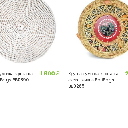
1 800
₴
умочка з ротанга
Кругла сумочка з ротанга
liBags BB0390
ексклюзивна BaliBags
BB0265