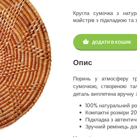
Кругла сумочка з натур
майстрів з підкладкою та 
ДОДАТИ В КОШИК
Опис
Поринь у атмосферу тро
сумочкою, створеною та
деталь виплетена вручну 
100% натуральний ро
Компактні розміри 2
Підкладка з автенти
Зручний ремінець до