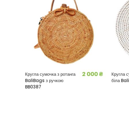
2 000
₴
Кругла сумочка з ротанга
Кругла с
BaliBags з ручкою
біла Ba
BB0387