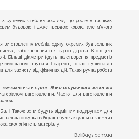
із сушених стеблей рослини, що росте в тропіках
овим будовою і дуже твердою корою, але м'якого
я виготовлення меблів, одягу, окремих будівельних
ій вигляд, забезпечений текстурою дерева. В процесі
орій. Більші діаметри йдуть на створення предметів
рячим паром і гнуться. І нарешті, ротанг сушиться і
 для захисту від фізичних дій. Такая ручна робота
різноманітність сумок.
Жіноча сумочка з ротанга з
атеріалом виготовлення. Часто, для виготовлення
ослей.
 Балі. Також вони будуть відмінним подарунком для
ригінальна покупка
в Україні
буде актуальна завжди і
ока екологічність матеріалу.
BaliBags.com.ua