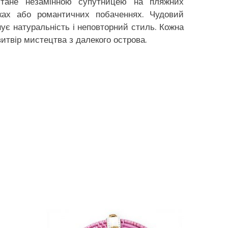
стане незамінною супутницею на пляжних
ірках або романтичних побаченнях. Чудовий
нує натуральність і неповторний стиль. Кожна
итвір мистецтва з далекого острова.